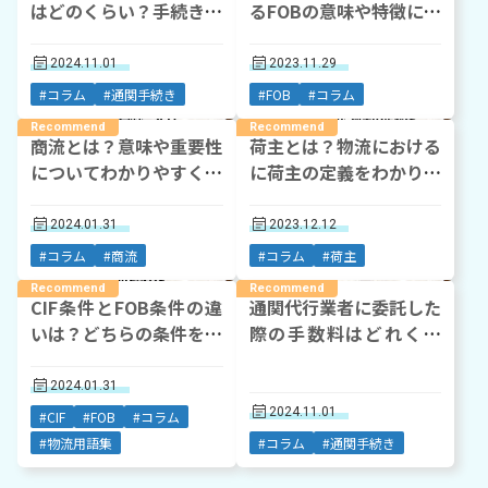
はどのくらい？手続きが
るFOBの意味や特徴につ
長くなるケースについて
いて解説
もご紹介
2024.11.01
2023.11.29
#コラム
#通関手続き
#FOB
#コラム
商流とは？意味や重要性
荷主とは？物流における
についてわかりやすく解
に荷主の定義をわかりや
説
すく図解で解説
2024.01.31
2023.12.12
#コラム
#商流
#コラム
#荷主
CIF条件とFOB条件の違
通関代行業者に委託した
いは？どちらの条件を使
際の手数料はどれくら
うべきかも解説
い？通関にかかる費用を
丁寧に解説
2024.01.31
2024.11.01
#CIF
#FOB
#コラム
#物流用語集
#コラム
#通関手続き