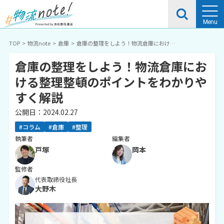
TOP
物流note
倉庫
倉庫の整理をしよう！物流倉庫における
整理整頓のポイントをわかりやすく解説
倉庫の整理をしよう！物流倉庫にお
ける整理整頓のポイントをわかりや
すく解説
公開日：
2024.02.27
#コラム
#倉庫
#整理
執筆者
編集者
戸塚
岡本
監修者
代表取締役社長
大野木