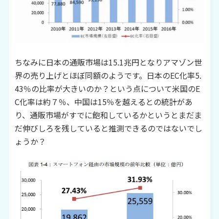
ちなみに日本の通販市場は
15.1
兆円となりアマゾン世
界の売り上げとほぼ同額のようです。日本の
EC
化率
5.
43
％の比率が大きいのか？という点について米国の
E
C
化率は約７％、中国は
15
％を越えるとの統計があ
り、通販市場がすでに飽和しているかというとまだま
だ伸びしろを残していると推測できるのではないでし
ょうか？