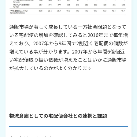
通販市場が著しく成長している一方社会問題となって
いる宅配便の増加を確認してみると
2016
年まで毎年増
えており、
2007
年から
9
年間で
2
割近く宅配便の個数が
増えている事が分かります。
2007
年から年間
6
億個近
い宅配便取り扱い個数が増えたことはいかに通販市場
が拡大しているのかがよく分かります。
物流倉庫としての宅配便会社との連携と課題