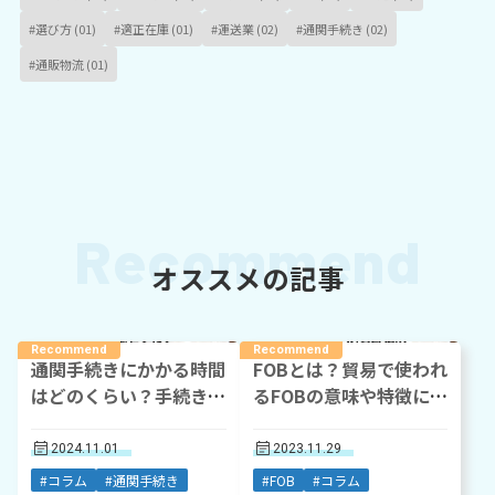
#選び方 (01)
#適正在庫 (01)
#運送業 (02)
#通関手続き (02)
#通販物流 (01)
オススメの記事
通関手続きにかかる時間
FOBとは？貿易で使われ
はどのくらい？手続きが
るFOBの意味や特徴につ
長くなるケースについて
いて解説
もご紹介
2024.11.01
2023.11.29
#コラム
#通関手続き
#FOB
#コラム