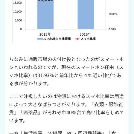
ちなみに通販市場の火付け役となったのがスマートホ
ンといわれるのですが、現在のスマートホン経由（ス
マホ比率）は
31.93
％と前年比から４％近い伸びであ
る事が分かります。
ここで注視したいのは物販におけるスマホ比率は用途
によって大きなばらつきがあります。『衣類・服飾雑
貨』『医薬品』がそれぞれ
40
％台で高い比率をしめて
います。
一方『生活家電、
AV
機器、
PC
・周辺機器等』『食