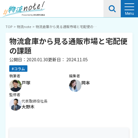
TOP
物流note
物流倉庫から見る通販市場と宅配便の課
題
物流倉庫から見る通販市場と宅配便
の課題
公開日：
2020.01.30
更新日：
2024.11.05
#コラム
執筆者
編集者
戸塚
岡本
監修者
代表取締役社長
大野木