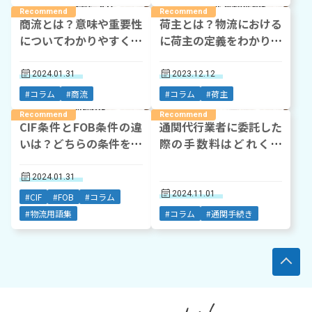
商流とは？意味や重要性
荷主とは？物流における
についてわかりやすく解
に荷主の定義をわかりや
説
すく図解で解説
2024.01.31
2023.12.12
#コラム
#商流
#コラム
#荷主
CIF条件とFOB条件の違
通関代行業者に委託した
いは？どちらの条件を使
際の手数料はどれくら
うべきかも解説
い？通関にかかる費用を
丁寧に解説
2024.01.31
2024.11.01
#CIF
#FOB
#コラム
#物流用語集
#コラム
#通関手続き