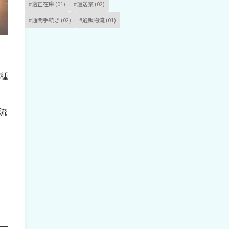
#適正在庫 (01)
#運送業 (02)
#通関手続き (02)
#通販物流 (01)
種
流