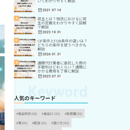
いてわかりやすく解説
2021.07.14
荷主とは？物流におけるに荷
主の定義をわかりやすく図解
で解説
2023.10.31
CIF条件とFOB条件の違いは？
どちらの条件を使うべきかも
解説
2024.01.31
通関代行業者に委託した際の
手数料はどれくらい？通関に
かかる費用を丁寧に解説
2023.07.31
人気のキーワード
#食品物流 (02)
#食品EC (01)
#長距離 (01)
#酒 (01)
#配送 (01)
#選び方 (01)